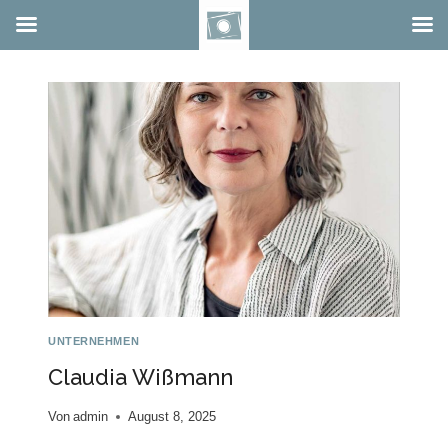
Zum
Inhalt
springen
UNTERNEHMEN
Claudia Wißmann
Von
admin
August 8, 2025